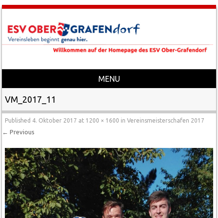
MENU
Skip to content
VM_2017_11
Published
4. Oktober 2017
at
1200 × 1600
in
Vereinsmeisterschafen 2017
← Previous