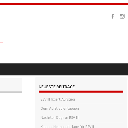
NEUESTE BEITRÄGE
ESV III fixiert Aufstieg
Dem Aufstieg entgegen
Nächster Sieg für ESV III
Knappe Heimniederlage für ESV II