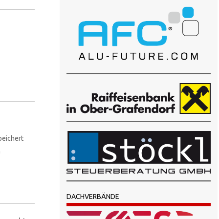
peichert
n
DACHVERBÄNDE