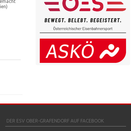
gemacht
ien)
DER ESV OBER-GRAFENDORF AUF FACEBOOK